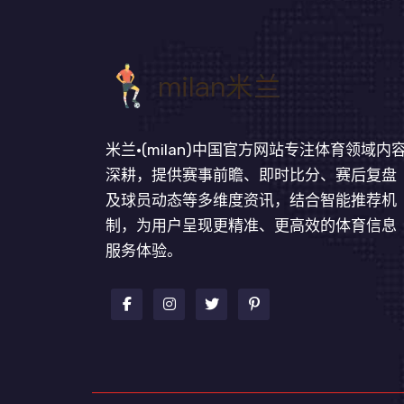
米兰·(milan)中国官方网站专注体育领域内
深耕，提供赛事前瞻、即时比分、赛后复盘
及球员动态等多维度资讯，结合智能推荐机
制，为用户呈现更精准、更高效的体育信息
服务体验。