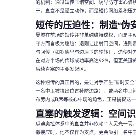
的机制：通过短传压缩空间、诱导防守重心偏
于，直塞不是孤立动作，而是短传网络累积压
短传的压迫性：制造“伪安
曼城在前场的短传并非单纯维持球权，而是主动
守方而言极为尴尬：退则让出射门空间，进则
与回传（如罗德里与边后卫的轮转），迫使对方
在对方半场的传球成功率高达92%，但更关键
后续直塞的主要发起区。
这种短传的真正目的，是让对手产生“暂时安全
一名中卫被拉出位置补防边路），或两名中卫
布劳内或B席等核心中场的角色，正是捕捉这
直塞的触发逻辑：空间识
瓜迪奥拉体系中的直塞并非依赖个人灵光一现，
撤接应时，他不仅作为支点，更会吸引一名中