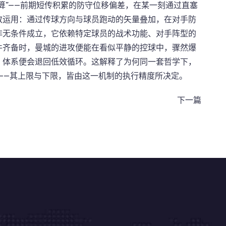
算”——前期短传积累的防守位移偏差，在某一刻通过直塞
致运用：通过传球方向与球员跑动的矢量叠加，在对手防
非无条件成立，它依赖特定球员的战术功能、对手阵型的
件齐备时，曼城的进攻便能在看似平静的控球中，骤然爆
，体系便会退回低效循环。这解释了为何同一套哲学下，
局——其上限与下限，皆由这一机制的执行精度所决定。
下一篇