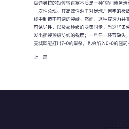
瓜迪奥拉的短传转直塞本质是一种“空间债务清
一次性兑现。其高效性源于对足球几何学的极
线中制造不可逆的裂缝。然而，这种穿透力并
可诱导性，以及毫秒级的决策同步。当这些条
发出撕裂顶级防线的锐度；一旦任一环节缺失
曼城既能打出7-0的屠杀，也会陷入0-0的僵
上一篇