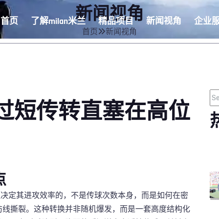
新闻视角
首页
了解
milan米兰
精品项目
新闻视角
企业
首页
新闻视角
过短传转直塞在高位
点
正决定其进攻效率的，不是传球次数本身，而是如何在密
防线撕裂。这种转换并非随机爆发，而是一套高度结构化