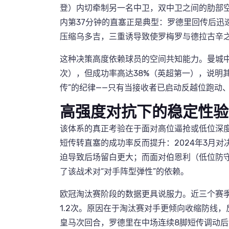
登）内切牵制另一名中卫，双中卫之间的肋部空
内第37分钟的直塞正是典型：罗德里回传后迅
压缩乌多吉，三重诱导致使罗梅罗与德拉古辛
这种决策高度依赖球员的空间共知能力。曼城中场
次），但成功率高达38%（英超第一），说明
传”的纪律——只有当接收者已启动反越位跑动
高强度对抗下的稳定性验
该体系的真正考验在于面对高位逼抢或低位深
短传转直塞的成功率反而提升：2024年3月
迫导致后场留白更大；而面对伯恩利（低位防守
了该战术对“对手阵型弹性”的依赖。
欧冠淘汰赛阶段的数据更具说服力。近三个赛季
1.2次。原因在于淘汰赛对手更倾向收缩防线，
皇马次回合，罗德里在中场连续8脚短传调动