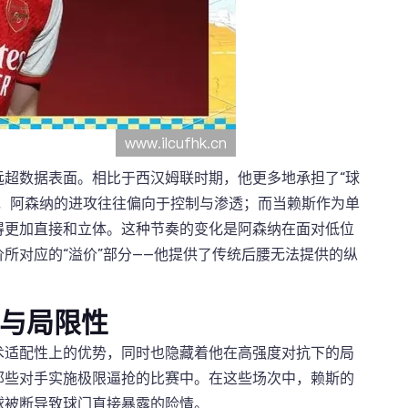
远超数据表面。相比于西汉姆联时期，他更多地承担了“球
时，阿森纳的进攻往往偏向于控制与渗透；而当赖斯作为单
得更加直接和立体。这种节奏的变化是阿森纳在面对低位
所对应的“溢价”部分——他提供了传统后腰无法提供的纵
与局限性
术适配性上的优势，同时也隐藏着他在高强度对抗下的局
那些对手实施极限逼抢的比赛中。在这些场次中，赖斯的
球被断导致球门直接暴露的险情。