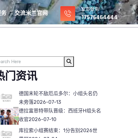
立即致电!
服务
交流
米兰官网
17576464444
热门资讯
德国末轮不敌厄瓜多尔：小组头名仍
未旁落
2026-07-13
德拉富恩特带队晋级：西班牙H组头名
收官
2026-07-10
库拉索小组赛结束：1分告别2026世