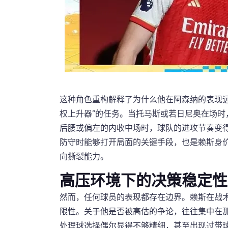
这种角色重构解释了为什么他在阿森纳的表现
权上升器”的任务。当托马斯或若日尼奥在场
后腰或偏左的内收中场时，球队的进攻节奏变
防守时能够打开局面的关键手段，也是赖斯身价
向撕裂能力。
高压环境下的决策稳定性
然而，任何球员的表现都存在边界。赖斯在战
限性。关于他是否被高估的争论，往往集中在
处理球选择偶尔显得不够精细，甚至出现过带