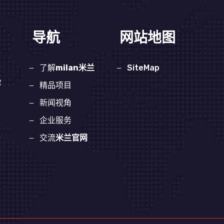
导航
网站地图
了解
milan米兰
SiteMap
容
精品项目
新闻视角
企业服务
交流
米兰官网