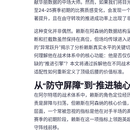
献华丽数据的中场大师。然而，如果我们将目光
至24-25赛季初期的比赛质感变化，会发现
著提升，且在由守转攻的推进成功率上出现了
这种变化并非偶然。赖斯在阿森纳的数据结构
断和拦截数虽然保持在高位，但场均传球进入
的“异常跃升”揭示了分析赖斯真实水平的关键
何理解他在战术体系中的核心功能：他是否仅仅
缺的“推进引擎”？本文将通过拆解他在不同战
适配性如何重新定义了顶级后腰的价值标准。
从“防守屏障”到“推进轴
在阿尔特塔的战术体系中，赖斯的角色定位经
责是屏障与扫荡，但赖斯在阿森纳的核心价值
层面，一个常被忽视的指标是他在对手半场的高
赛季的初期阶段，赖斯在这一项指标上领跑英
守阵线前移。