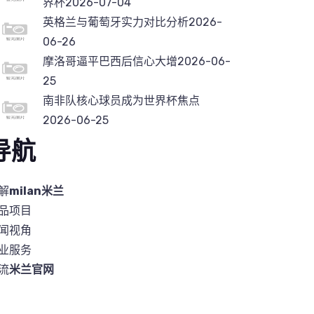
界杯
2026-07-04
英格兰与葡萄牙实力对比分析
2026-
06-26
摩洛哥逼平巴西后信心大增
2026-06-
25
南非队核心球员成为世界杯焦点
2026-06-25
导航
解
milan米兰
品项目
闻视角
业服务
流
米兰官网