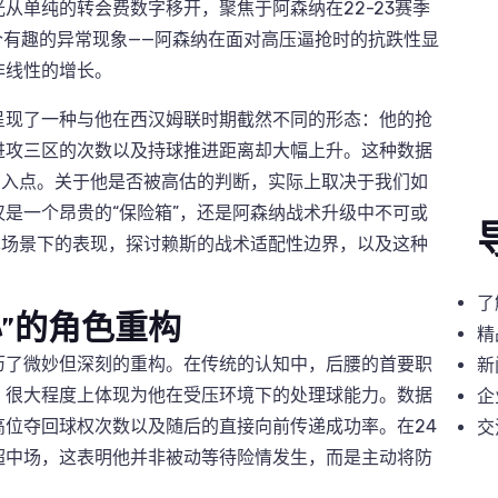
从单纯的转会费数字移开，聚焦于阿森纳在22-23赛季
一个有趣的异常现象——阿森纳在面对高压逼抢时的抗跌性显
非线性的增长。
呈现了一种与他在西汉姆联时期截然不同的形态：他的抢
进攻三区的次数以及持球推进距离却大幅上升。这种数据
切入点。关于他是否被高估的判断，实际上取决于我们如
是一个昂贵的“保险箱”，还是阿森纳战术升级中不可或
术场景下的表现，探讨赖斯的战术适配性边界，以及这种
了
心”的角色重构
精
历了微妙但深刻的重构。在传统的认知中，后腰的首要职
新
，很大程度上体现为他在受压环境下的处理球能力。数据
企
位夺回球权次数以及随后的直接向前传递成功率。在24
交
超中场，这表明他并非被动等待险情发生，而是主动将防