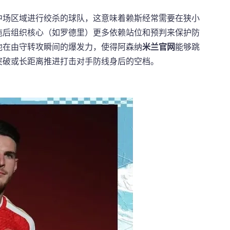
中场区域进行绞杀的球队，这意味着赖斯经常需要在狭小
拖后组织核心（如罗德里）更多依赖站位和预判来保护防
他在由守转攻瞬间的爆发力，使得阿森纳
米兰官网
能够跳
突破或长距离推进打击对手防线身后的空档。