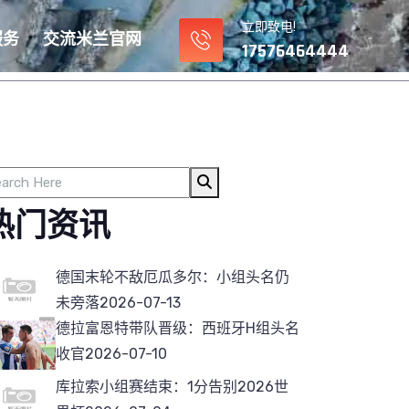
立即致电!
服务
交流
米兰官网
17576464444
热门资讯
德国末轮不敌厄瓜多尔：小组头名仍
未旁落
2026-07-13
德拉富恩特带队晋级：西班牙H组头名
收官
2026-07-10
库拉索小组赛结束：1分告别2026世