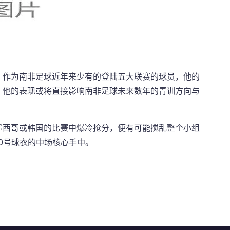
。作为南非足球近年来少有的登陆五大联赛的球员，他的
，他的表现或将直接影响南非足球未来数年的青训方向与
墨西哥或韩国的比赛中爆冷抢分，便有可能搅乱整个小组
0号球衣的中场核心手中。