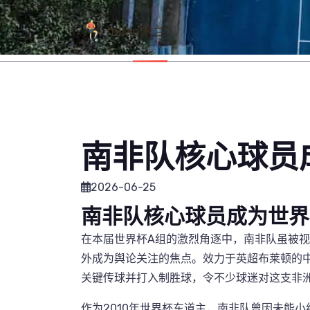
南非队核心球员
2026-06-25
南非队核心球员成为世界
在本届世界杯A组的激烈角逐中，南非队虽被
外成为舆论关注的焦点。效力于英超布莱顿的中
关键传球并打入制胜球，令不少球迷对这支非
作为2010年世界杯东道主，南非队曾因未能