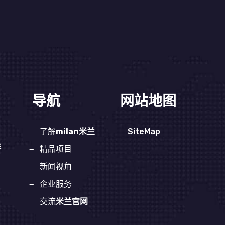
导航
网站地图
了解
milan米兰
SiteMap
容
精品项目
新闻视角
企业服务
交流
米兰官网