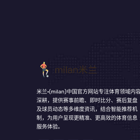
米兰·(milan)中国官方网站专注体育领域内
深耕，提供赛事前瞻、即时比分、赛后复盘
及球员动态等多维度资讯，结合智能推荐机
制，为用户呈现更精准、更高效的体育信息
服务体验。