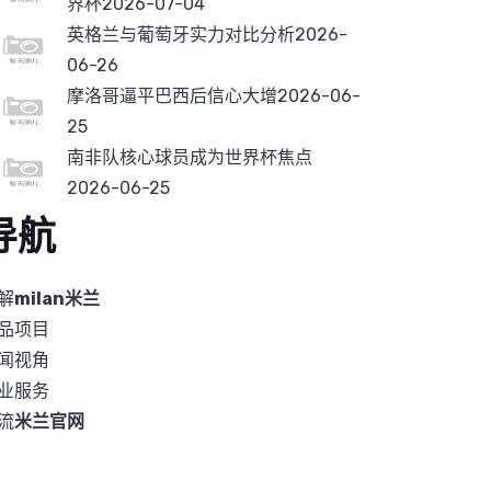
界杯
2026-07-04
英格兰与葡萄牙实力对比分析
2026-
06-26
摩洛哥逼平巴西后信心大增
2026-06-
25
南非队核心球员成为世界杯焦点
2026-06-25
导航
解
milan米兰
品项目
闻视角
业服务
流
米兰官网