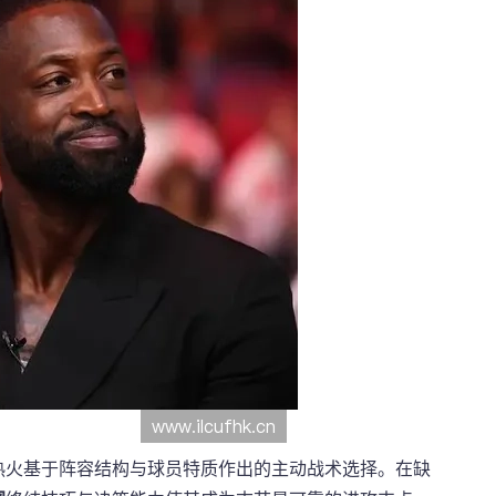
热火基于阵容结构与球员特质作出的主动战术选择。在缺