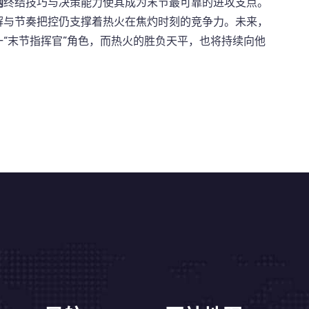
网
终结技巧与决策能力使其成为末节最可靠的进攻支点。
解与节奏把控仍支撑着热火在焦灼时刻的竞争力。未来，
“末节指挥官”角色，而热火的胜负天平，也将持续向他