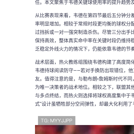
任。本文聚焦于韦德关键球使用率的提升趋势
从比赛表现来看，韦德在第四节最后五分钟分差
率明显增加。相较于常规时段更均衡的球权分
过挡拆或一对一强突制造杀伤。尽管三分出手
保持高效，整体真实命中率在关键时段仍维持稳
乏稳定外线火力的情况下，仍能依靠韦德的节
战术层面，热火教练组围绕韦德构建了高度简
韦德持球阅读防守——若对手换防出现错位，
友。值得注意的是，与勒布朗·詹姆斯时代不同
为唯一决策者的战术地位。相较之下，联盟其他
与多点终结，而热火则选择将球权高度集中于
式”设计虽牺牲部分空间弹性，却最大化利用