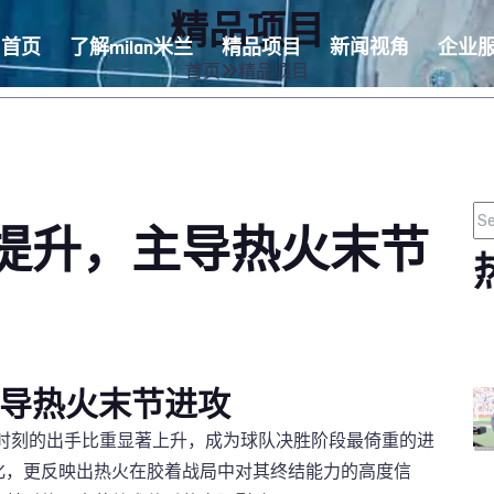
精品项目
首页
了解
milan米兰
精品项目
新闻视角
企业
首页
精品项目
提升，主导热火末节
导热火末节进攻
时刻的出手比重显著上升，成为球队决胜阶段最倚重的进
化，更反映出热火在胶着战局中对其终结能力的高度信