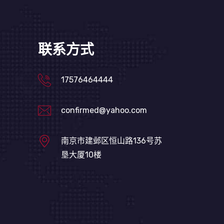
联系方式
17576464444
confirmed@yahoo.com
南京市建邺区恒山路136号苏
垦大厦10楼