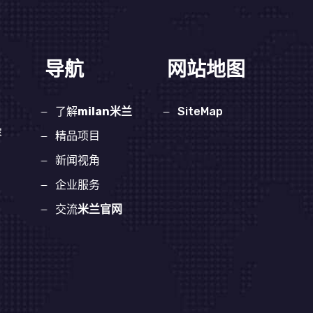
导航
网站地图
了解
milan米兰
SiteMap
容
精品项目
新闻视角
企业服务
交流
米兰官网