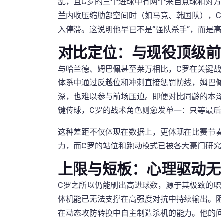
乱，且C罗的三个进球中有两个来自点球和对方
兰
内收压缩肋部空间时（如马竞、韩国队），
入停滞。这说明他早已不是“强队杀手”，而是
对比定位：与现役顶级前
与哈兰德、姆巴佩甚至莱万相比，C罗在关键
体系中通过反越位和冲刺直接惩罚防线，姆巴
深，也难以参与前场压迫。即便对比同龄的本泽
键传球，C罗的战术角色则愈发单一：只等最
这种差距不仅体现在数据上，更体现在比赛节奏
力，而C罗的站位和跑动模式已被各大豪门研
上限与短板：心理驱动无
C罗之所以仍能刷出高进球数，源于其极致的职
体机能已无法支撑在高强度对抗中持续输出。
在动态攻防转换中自主制造杀机的能力。他的