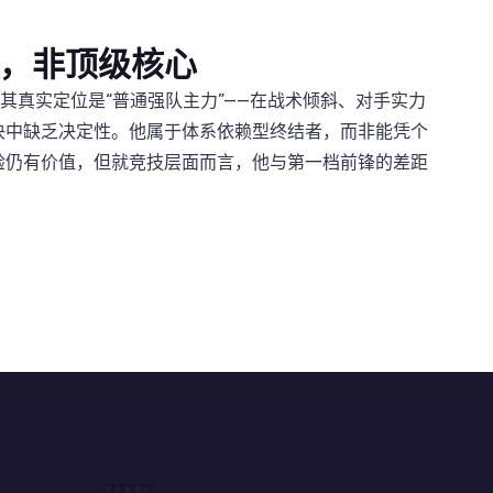
，非顶级核心
其真实定位是“普通强队主力”——在战术倾斜、对手实力
决中缺乏决定性。他属于体系依赖型终结者，而非能凭个
验仍有价值，但就竞技层面而言，他与第一档前锋的差距