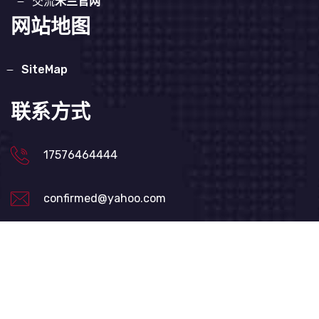
交流
米兰官网
网站地图
SiteMap
联系方式
17576464444
confirmed@yahoo.com
南京市建邺区恒山路136号苏垦大厦10楼