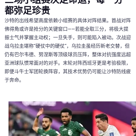
三场小组赛决定命运，每一分
都弥足珍贵
沙特的出线希望高度依赖小组赛的具体对阵结果。首战对阵
佛得角或许是抢分的关键窗口——若能全取三分，将极大提
振士气并掌握主动权；一旦失手，则可能陷入被动。次战迎
战乌拉圭堪称“硬仗中的硬仗”，乌拉圭虽经历新老交替，但
仍有巴尔韦德、努涅斯等顶级球员压阵，整体对抗强度远超
亚洲球队惯常面对的对手。末轮对阵西班牙更是考验极限，
即便斗牛士军团轮换阵容，其技术优势仍可能让沙特防线疲
于奔命。