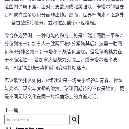
范围内仍属下游。面对三支欧洲或北美强队，卡塔尔的首要
目标或许是争取积分而非出线。然而，世界杯向来不乏意外
——若首战爆冷抢分，或将搅乱整个小组格局。
综合多方预测，一种可能的积分走势是：瑞士两胜一平积7
分位列第一；加拿大一胜两平积5分紧随其后；波黑一胜两
负积3分排名第三；卡塔尔三战皆负垫底。但足球的魅力在
于不确定性——若加拿大首战力克瑞士，或卡塔尔逼平波
黑，B组的出线形势将瞬间变得扑朔迷离。
无论最终排名如何，B组注定是一场关于经验与青春、传统
与变革、现实与梦想的碰撞。球迷们期待的不仅是胜负，更
是不同足球文化在同一片绿茵场上的真诚对话。
上一篇