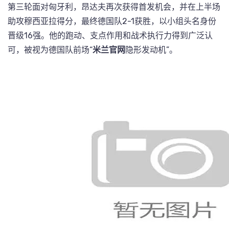
第三轮面对匈牙利，昂达夫再次获得首发机会，并在上半场
助攻穆西亚拉得分，最终德国队2-1获胜，以小组头名身份
晋级16强。他的跑动、支点作用和战术执行力得到广泛认
可，被视为德国队前场“
米兰官网
隐形发动机”。