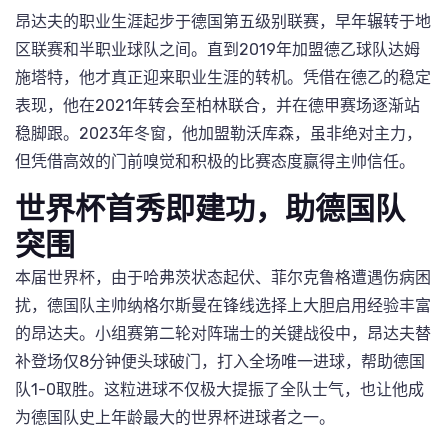
昂达夫的职业生涯起步于德国第五级别联赛，早年辗转于地
区联赛和半职业球队之间。直到2019年加盟德乙球队达姆
施塔特，他才真正迎来职业生涯的转机。凭借在德乙的稳定
表现，他在2021年转会至柏林联合，并在德甲赛场逐渐站
稳脚跟。2023年冬窗，他加盟勒沃库森，虽非绝对主力，
但凭借高效的门前嗅觉和积极的比赛态度赢得主帅信任。
世界杯首秀即建功，助德国队
突围
本届世界杯，由于哈弗茨状态起伏、菲尔克鲁格遭遇伤病困
扰，德国队主帅纳格尔斯曼在锋线选择上大胆启用经验丰富
的昂达夫。小组赛第二轮对阵瑞士的关键战役中，昂达夫替
补登场仅8分钟便头球破门，打入全场唯一进球，帮助德国
队1-0取胜。这粒进球不仅极大提振了全队士气，也让他成
为德国队史上年龄最大的世界杯进球者之一。