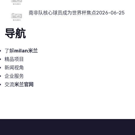
南非队核心球员成为世界杯焦点
2026-06-25
导航
了解
milan米兰
精品项目
新闻视角
企业服务
交流
米兰官网