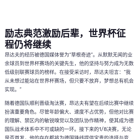
励志典范激励后辈，世界杯征
程仍将继续
昂达夫的经历被德国媒体誉为“草根奇迹”。从默默无闻的业
余球员到世界杯赛场的关键先生，他的坚持与努力成为无数
低级别联赛球员的榜样。在接受采访时，昂达夫坦言：“我
从未想过能站在世界杯赛场，但只要不放弃，梦想总有机会
实现。”
随着德国队顺利晋级淘汰赛，昂达夫有望在后续比赛中继续
扮演重要角色。尽管年龄偏大、速度不占优势，但他对比赛
的理解、禁区内的敏锐嗅觉以及团队协作精神，使其成为德
国队战术体系中不可或缺的一环。接下来的1/8决赛，无论
是否首发，他的存在都将为德国锋线提供宝贵的选择与变