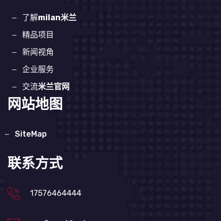
了解
milan米兰
精品项目
新闻视角
企业服务
交流
米兰官网
网站地图
SiteMap
联系方式
17576464444