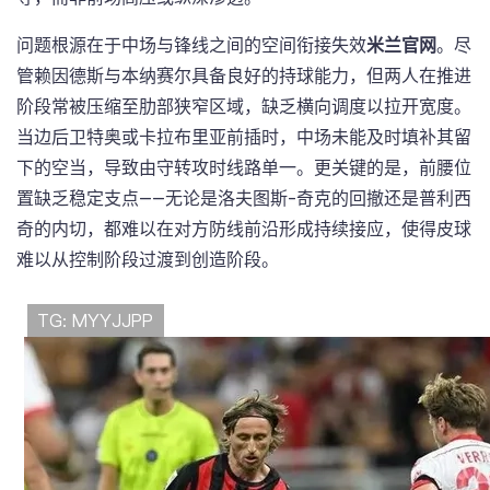
问题根源在于中场与锋线之间的空间衔接失效
米兰官网
。尽
管赖因德斯与本纳赛尔具备良好的持球能力，但两人在推进
阶段常被压缩至肋部狭窄区域，缺乏横向调度以拉开宽度。
当边后卫特奥或卡拉布里亚前插时，中场未能及时填补其留
下的空当，导致由守转攻时线路单一。更关键的是，前腰位
置缺乏稳定支点——无论是洛夫图斯-奇克的回撤还是普利西
奇的内切，都难以在对方防线前沿形成持续接应，使得皮球
难以从控制阶段过渡到创造阶段。