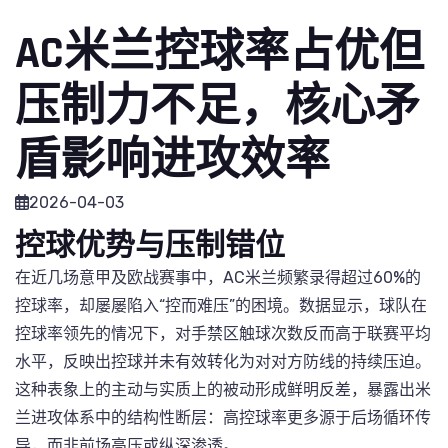
AC米兰控球率占优但
压制力不足，核心矛
盾影响进攻效率
2026-04-03
控球优势与压制错位
在近几场意甲及欧战赛事中，AC米兰频繁录得超过60%的
控球率，却屡屡陷入“控而难压”的困境。数据显示，球队在
控球率领先的情况下，对手禁区触球次数反而高于联赛平均
水平，反映出控球并未有效转化为对对方防线的持续压迫。
这种表象上的主动与实质上的被动形成鲜明反差，暴露出米
兰进攻体系中的结构性断层：高控球率更多源于后场循环传
导，而非前场高压或纵深渗透。