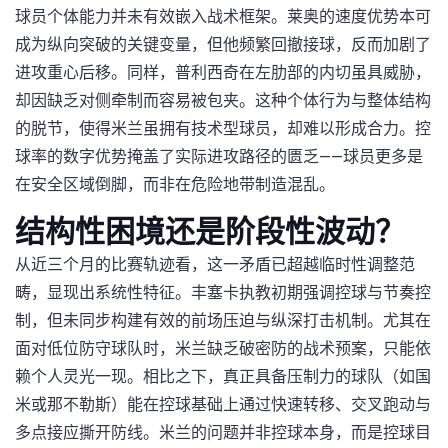
球员个体能力并未有效嵌入战术框架。莱奥的速度优势本可
成为纵向突破的关键变量，但他频繁回撤接球，反而加剧了
进攻重心后移。同样，普利西奇在左肋部的内切虽具威胁，
却因缺乏对侧牵制而容易被包夹。这种个体行为与整体结构
的脱节，使得米兰虽拥有技术型球员，却难以形成合力。控
球率的数字优势掩盖了实际进攻路径的匮乏——球员更多是
在安全区域倒脚，而非在危险地带制造混乱。
结构性困境还是阶段性波动？
从近三个月的比赛轨迹看，这一矛盾已超越临时性调整范
畴，显现出系统性特征。丰塞卡执教初期强调控球与节奏控
制，但未同步构建有效的前场压迫与纵深打击机制。尤其在
面对低位防守球队时，米兰缺乏破密防的战术预案，只能依
赖个人灵光一现。相比之下，真正具备压制力的球队（如国
米或那不勒斯）能在控球基础上通过快速转移、交叉跑动与
多点接应撕开防线。米兰的问题并非控球本身，而是控球目