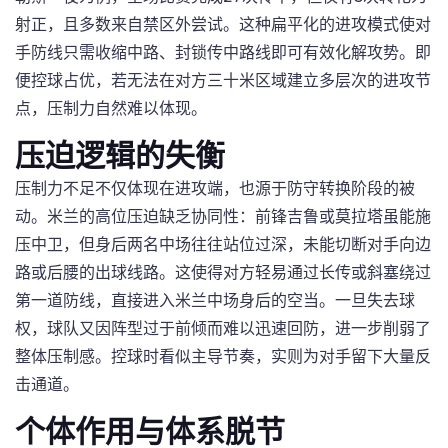
射正，且多数来自禁区外尝试。这种扁平化的进攻模式使对
手防线只需收缩中路、封锁传中路线即可有效化解攻势。即
便控球占优，若无法在对方三十米区域建立多层次的进攻节
点，压制力自然难以体现。
压迫逻辑的失衡
压制力不足不仅体现在进攻端，也源于防守转换阶段的被
动。米兰的高位压迫缺乏协同性：前锋吉鲁或莫拉塔虽能施
压中卫，但身后两名中场往往站位过深，未能切断对手向边
路或后腰的出球线路。这使得对方轻易通过长传或斜塞绕过
第一道防线，直接进入米兰中场身后的空当。一旦失去球
权，球队又因阵型过于前倾而难以迅速回防，进一步削弱了
整体压制感。控球时看似主导节奏，实则为对手留下大量反
击通道。
个体作用与体系脱节