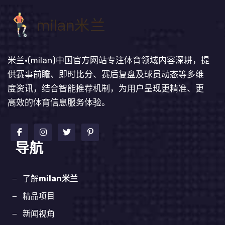
米兰·(milan)中国官方网站专注体育领域内容深耕，提
供赛事前瞻、即时比分、赛后复盘及球员动态等多维
度资讯，结合智能推荐机制，为用户呈现更精准、更
高效的体育信息服务体验。
导航
了解
milan米兰
精品项目
新闻视角