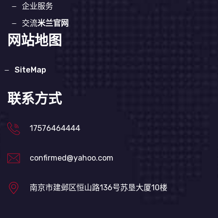
企业服务
交流
米兰官网
网站地图
SiteMap
联系方式
17576464444
confirmed@yahoo.com
南京市建邺区恒山路136号苏垦大厦10楼