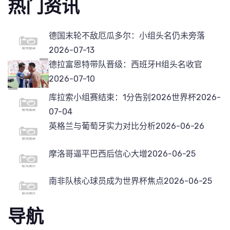
热门资讯
德国末轮不敌厄瓜多尔：小组头名仍未旁落
2026-07-13
德拉富恩特带队晋级：西班牙H组头名收官
2026-07-10
库拉索小组赛结束：1分告别2026世界杯
2026-
07-04
英格兰与葡萄牙实力对比分析
2026-06-26
摩洛哥逼平巴西后信心大增
2026-06-25
南非队核心球员成为世界杯焦点
2026-06-25
导航