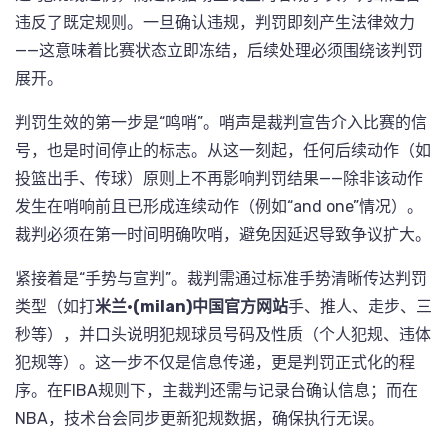
违反了既定规则。一旦确认违规，判罚即刻产生法律效力
——这意味着比赛状态立即冻结，后续处理必须围绕该判罚
展开。
判罚生效的第一步是“鸣哨”。哨声是裁判宣告介入比赛的信
号，也是时间停止的标志。从这一刻起，任何后续动作（如
投篮出手、传球）原则上不再影响判罚结果——除非该动作
发生在哨响前且已形成连续动作（例如“and one”情况）。
裁判必须在第一时间明确吹哨，避免因延迟导致争议扩大。
紧接着是“手势与宣判”。裁判需通过标准手势清晰传达判罚
类型（如打
米兰·(milan)中国官方网站
手、推人、走步、三
秒等），并口头说明犯规球员号码及性质（个人犯规、违体
犯规等）。这一步不仅是信息传递，更是判罚正式化的程
序。在FIBA规则下，主裁判还需与记录台确认信息；而在
NBA，技术台会同步更新犯规数据，确保执行无误。