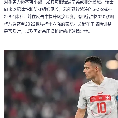
对手实力仍不可小觑，尤其可能遭遇南美或非洲劲旅。瑞士
向来以纪律性和防守组织见长，若能延续紧凑的5-3-2或4-
2-3-1体系，并在反击中提升转换速度，有望复制2020欧洲
杯八强甚至2022世界杯十六强的表现。关键在于临场调整
是否及时，以及面对高压逼抢时的出球稳定性。