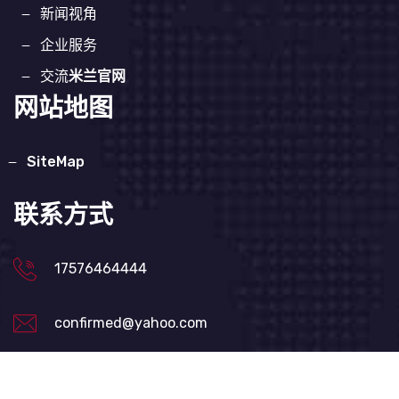
新闻视角
企业服务
交流
米兰官网
网站地图
SiteMap
联系方式
17576464444
confirmed@yahoo.com
南京市建邺区恒山路136号苏垦大厦10楼