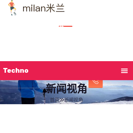
首页
了解
milan米兰
精品项目
新闻视角
立即致电!
企业服务
交流
米兰官网
17576464444
新闻视角
首页
新闻视角