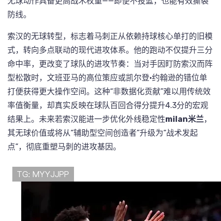
无球动作具备更高战术权重——即便不投篮，也能有效撕裂
防线。
索汉的无球转型，标志着马刺正从依赖持球核心单打的旧模
式，转向多点联动的现代进攻体系。他的跑动不仅提升三分
命中率，更改变了球队的进攻节奏：当对手因盯防索汉而阵
型松散时，文班亚马的高位策应或凯尔登·约翰逊的错位单
打便获得更大操作空间。这种“非数据化贡献”难以用传统效
率值衡量，却真实反映在球队百回合得分提升4.3分的宏观
结果上。未来若索汉能进一步优化外线稳定性
milan米兰
，
其无球价值或将从“辅助型空间创造者”升级为“战术发起
点”，彻底重塑马刺的进攻基因。