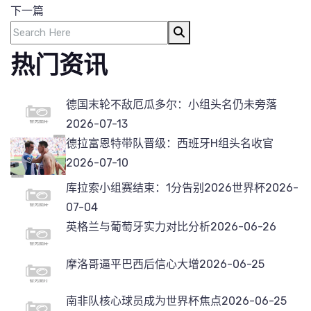
下一篇
热门资讯
德国末轮不敌厄瓜多尔：小组头名仍未旁落
2026-07-13
德拉富恩特带队晋级：西班牙H组头名收官
2026-07-10
库拉索小组赛结束：1分告别2026世界杯
2026-
07-04
英格兰与葡萄牙实力对比分析
2026-06-26
摩洛哥逼平巴西后信心大增
2026-06-25
南非队核心球员成为世界杯焦点
2026-06-25