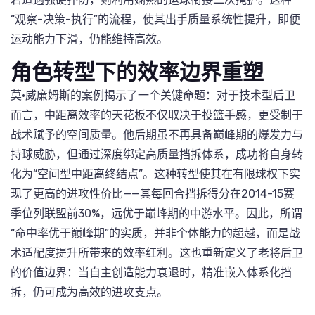
“观察-决策-执行”的流程，使其出手质量系统性提升，即便
运动能力下滑，仍能维持高效。
角色转型下的效率边界重塑
莫·威廉姆斯的案例揭示了一个关键命题：对于技术型后卫
而言，中距离效率的天花板不仅取决于投篮手感，更受制于
战术赋予的空间质量。他后期虽不再具备巅峰期的爆发力与
持球威胁，但通过深度绑定高质量挡拆体系，成功将自身转
化为“空间型中距离终结点”。这种转型使其在有限球权下实
现了更高的进攻性价比——其每回合挡拆得分在2014-15赛
季位列联盟前30%，远优于巅峰期的中游水平。因此，所谓
“命中率优于巅峰期”的实质，并非个体能力的超越，而是战
术适配度提升所带来的效率红利。这也重新定义了老将后卫
的价值边界：当自主创造能力衰退时，精准嵌入体系化挡
拆，仍可成为高效的进攻支点。