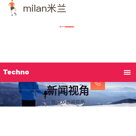
首页
了解
milan米兰
精品项目
新闻视角
立即致电!
企业服务
交流
米兰官网
17576464444
新闻视角
首页
新闻视角