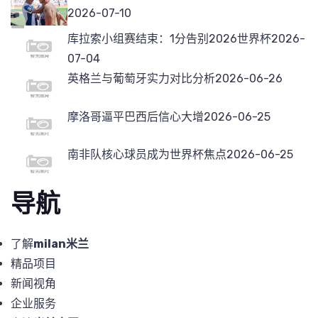
2026-07-10
库拉索小组赛结束：1分告别2026世界杯
2026-
07-04
英格兰与葡萄牙实力对比分析
2026-06-26
摩洛哥逼平巴西后信心大增
2026-06-25
南非队核心球员成为世界杯焦点
2026-06-25
导航
了解
milan米兰
精品项目
新闻视角
企业服务