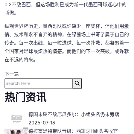
0:2不敌巴西，但这场胜利已成为新一代墨西哥球迷心中的
骄傲。
纵观世界杯历史，墨西哥队或许缺少一座奖杯，但他们用激
情、技术和永不言弃的精神，在绿茵场上书写了属于自己的
传奇。每一次出线、每一粒进球、每一次扑救，都凝聚着一
个国家对足球最炽热的情感。而他们的下一次突破，或许就
在不远的将来。
下一篇
热门资讯
德国末轮不敌厄瓜多尔：小组头名仍未旁落
2026-07-13
德拉富恩特带队晋级：西班牙H组头名收官