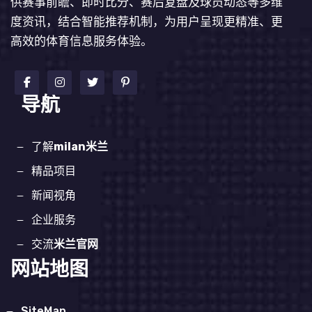
供赛事前瞻、即时比分、赛后复盘及球员动态等多维
度资讯，结合智能推荐机制，为用户呈现更精准、更
高效的体育信息服务体验。
导航
了解
milan米兰
精品项目
新闻视角
企业服务
交流
米兰官网
网站地图
SiteMap