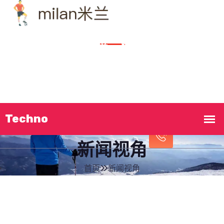
首页
了解
milan米兰
精品项目
新闻视角
立即致电!
企业服务
交流
米兰官网
17576464444
新闻视角
首页
新闻视角