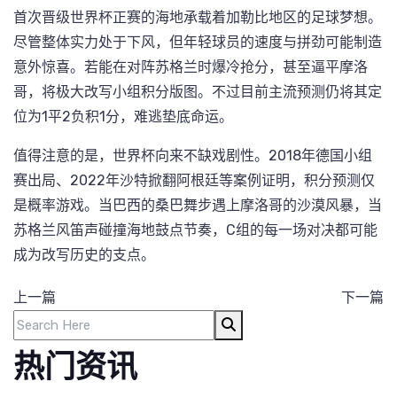
首次晋级世界杯正赛的海地承载着加勒比地区的足球梦想。
尽管整体实力处于下风，但年轻球员的速度与拼劲可能制造
意外惊喜。若能在对阵苏格兰时爆冷抢分，甚至逼平摩洛
哥，将极大改写小组积分版图。不过目前主流预测仍将其定
位为1平2负积1分，难逃垫底命运。
值得注意的是，世界杯向来不缺戏剧性。2018年德国小组
赛出局、2022年沙特掀翻阿根廷等案例证明，积分预测仅
是概率游戏。当巴西的桑巴舞步遇上摩洛哥的沙漠风暴，当
苏格兰风笛声碰撞海地鼓点节奏，C组的每一场对决都可能
成为改写历史的支点。
上一篇
下一篇
热门资讯