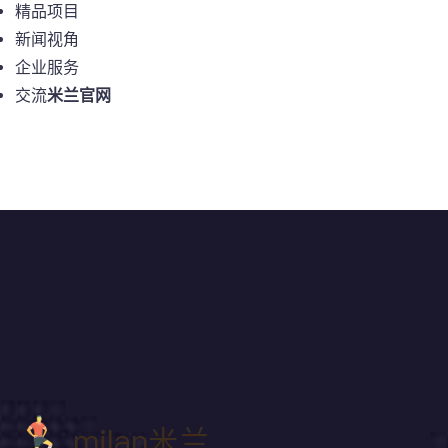
精品项目
新闻视角
企业服务
交流
米兰官网