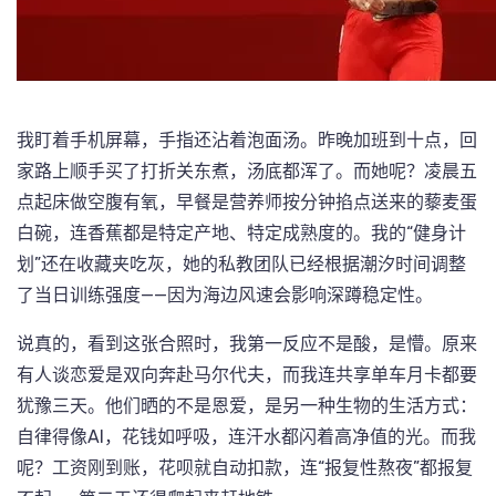
我盯着手机屏幕，手指还沾着泡面汤。昨晚加班到十点，回
家路上顺手买了打折关东煮，汤底都浑了。而她呢？凌晨五
点起床做空腹有氧，早餐是营养师按分钟掐点送来的藜麦蛋
白碗，连香蕉都是特定产地、特定成熟度的。我的“健身计
划”还在收藏夹吃灰，她的私教团队已经根据潮汐时间调整
了当日训练强度——因为海边风速会影响深蹲稳定性。
说真的，看到这张合照时，我第一反应不是酸，是懵。原来
有人谈恋爱是双向奔赴马尔代夫，而我连共享单车月卡都要
犹豫三天。他们晒的不是恩爱，是另一种生物的生活方式：
自律得像AI，花钱如呼吸，连汗水都闪着高净值的光。而我
呢？工资刚到账，花呗就自动扣款，连“报复性熬夜”都报复