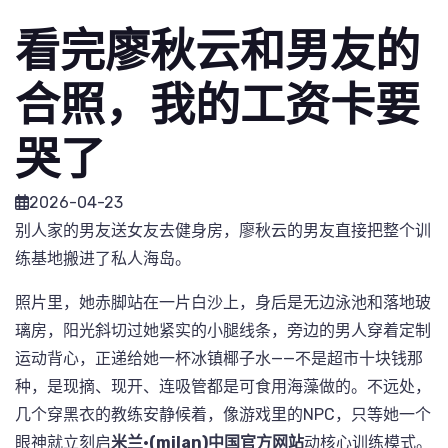
看完廖秋云和男友的
合照，我的工资卡要
哭了
2026-04-23
别人家的男友送女友去健身房，廖秋云的男友直接把整个训
练基地搬进了私人海岛。
照片里，她赤脚站在一片白沙上，身后是无边泳池和落地玻
璃房，阳光斜切过她紧实的小腿线条，旁边的男人穿着定制
运动背心，正递给她一杯冰镇椰子水——不是超市十块钱那
种，是现摘、现开、连吸管都是可食用海藻做的。不远处，
几个穿黑衣的教练安静候着，像游戏里的NPC，只等她一个
眼神就立刻启
米兰·(milan)中国官方网站
动核心训练模式。